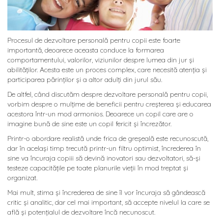
Procesul de dezvoltare personală pentru copii este foarte
importantă, deoarece aceasta conduce la formarea
comportamentului, valorilor, viziunilor despre lumea din jur și
abilităților. Acesta este un proces complex, care necesită atenția și
participarea părinților și a altor adulți din jurul său.
De altfel, când discutăm despre dezvoltare personală pentru copii,
vorbim despre o mulțime de beneficii pentru creșterea și educarea
acestora într-un mod armonios. Deoarece un copil care are o
imagine bună de sine este un copil fericit și încrezător.
Printr-o abordare realistă unde frica de greșeală este recunoscută,
dar în același timp trecută printr-un filtru optimist, încrederea în
sine va încuraja copiii să devină inovatori sau dezvoltatori, să-și
testeze capacitățile pe toate planurile vieții în mod treptat și
organizat.
Mai mult, stima și încrederea de sine îl vor încuraja să gândească
critic și analitic, dar cel mai important, să accepte nivelul la care se
află și potențialul de dezvoltare încă necunoscut.