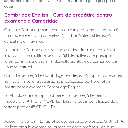
Cambridge English - Curs de pregătire pentru
examenele Cambridge
Cursurile Cambridge sunt recunoscute internațional și reprezintă
un mod excelent prin care elevii își îmbunătățesc și testează
cunoștințele lingvistice.
La cursurile Cambridge elevii vorbesc doar în limba engleză, sunt
implicați într-o mulțime de activități interactive care presupun
folosirea limbii engleze și își dezvoltă abilitățile de comunicare într-
un mod natural.
Cursurile de pregătire Cambridge se adresează copiilor care doresc
să învețe limba engleză și să se pregătească pentru unul din
prestigioasele examene Cambridge English.
La Piccolo Grande copiii pot beneficia de pregătire pentru
modulele: STARTERS, MOVERS, FLAYERS Copiii beneficiază de o
testare prealabilă GRATUITĂ.
Aducem la cunoștință faptul că evaluarea copilului este GRATUITĂ,
iar înscrierea la examen se va face de către profesorul de curs!