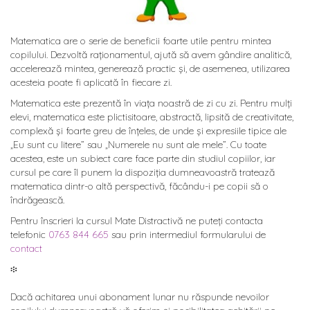
Matematica are o serie de beneficii foarte utile pentru mintea
copilului. Dezvoltă raționamentul, ajută să avem gândire analitică,
accelerează mintea, generează practic și, de asemenea, utilizarea
acesteia poate fi aplicată în fiecare zi.
Matematica este prezentă în viața noastră de zi cu zi. Pentru mulți
elevi, matematica este plictisitoare, abstractă, lipsită de creativitate,
complexă și foarte greu de înțeles, de unde și expresiile tipice ale
„Eu sunt cu litere” sau „Numerele nu sunt ale mele”. Cu toate
acestea, este un subiect care face parte din studiul copiilor, iar
cursul pe care îl punem la dispoziția dumneavoastră tratează
matematica dintr-o altă perspectivă, făcându-i pe copii să o
îndrăgească.
Pentru înscrieri la cursul Mate Distractivă ne puteți contacta
telefonic
0763 844 665
sau prin intermediul formularului de
contact
፨
Dacă achitarea unui abonament lunar nu răspunde nevoilor