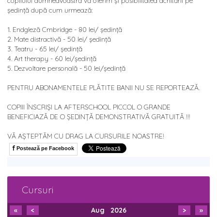
copilului dumneavoastră vă oferim și posibilitatea achitării pe
ședință după cum urmează:
1. Endgleză Cmbridge - 80 lei/ ședință
2. Mate distractivă - 50 lei/ ședință
3. Teatru - 65 lei/ ședință
4. Art therapy - 60 lei/ședință
5. Dezvoltare personală - 50 lei/ședință
PENTRU ABONAMENTELE PLĂTITE BANII NU SE REPORTEAZĂ.
COPIII ÎNSCRIȘI LA AFTERSCHOOL PICCOL O GRANDE
BENEFICIAZĂ DE O ȘEDINȚĂ DEMONSTRATIVĂ GRATUITĂ !!!
VĂ AȘTEPTĂM CU DRAG LA CURSURILE NOASTRE!
f
Postează pe Facebook
Cursuri
«
<
Aug
2026
>
»