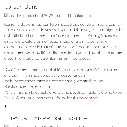
Cursuri Dans
Cursurile de dans reprezintă o metodă distractivă prin care copilul
nu doar că se destinde și se relaxează, dobândește și o mulțime de
abilități și aptitudini esențiale în dezvoltarea lui. Pe lângă acestea,
asigură o creștere armonioasă și este una dintre activitățile
extracurriculare cele mai căutate de copii. Acesta contribuie și la
dezvoltarea personalității artistice, este un dans dinamic, intens care
ajută și la pierderea caloriilor într-un mod plăcut.
Dacă îți dorești pentru copilul tău o activitate care să îi consume
energia într-un mod constructiv, dezvoltându-i
mobilitatea,capacitatea de coordonare și creativă, atunci
Breakdance-ul este soluția.
Pentru înscrieri la cursul de karate ne puteți contacta telefonic
0763
844 665
sau prin intermediul formularului de
contact
፨
CURSURI CAMBRIDGE ENGLISH