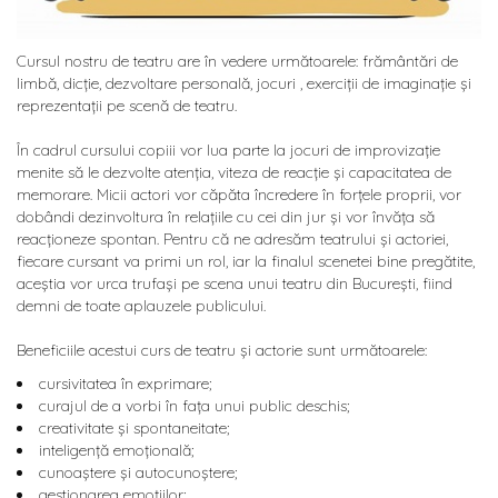
Cursul nostru de teatru are în vedere următoarele: frământări de
limbă, dicție, dezvoltare personală, jocuri , exerciții de imaginație și
reprezentații pe scenă de teatru.
În cadrul cursului copiii vor lua parte la jocuri de improvizație
menite să le dezvolte atenția, viteza de reacție și capacitatea de
memorare. Micii actori vor căpăta încredere în forțele proprii, vor
dobândi dezinvoltura în relațiile cu cei din jur și vor învăța să
reacționeze spontan. Pentru că ne adresăm teatrului și actoriei,
fiecare cursant va primi un rol, iar la finalul scenetei bine pregătite,
aceștia vor urca trufași pe scena unui teatru din București, fiind
demni de toate aplauzele publicului.
Beneficiile acestui curs de teatru și actorie sunt următoarele:
cursivitatea în exprimare;
curajul de a vorbi în fața unui public deschis;
creativitate și spontaneitate;
inteligență emoțională;
cunoaștere și autocunoștere;
gestionarea emoțiilor;